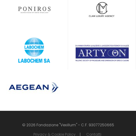
© 2026 Fondazione "Vexillum" - C.F. 93077250665
Privacy & Cookie Policy
Contatti