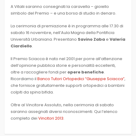
A Vitalii saranno consegnati la caravella – gioiello
simbolo del Premio – e una borsa di studio in denaro.
La cerimonia di premiazione è in programma alle 17.30 di
sabato 16 novembre, nell’Aula Magna della Pontificia
Università Urbaniana. Presentano
Savino Zaba
e
Valeria
Ciardiello
.
Il Premio Sciacca è nato nel 2001 per porre all’attenzione
dell’opinione pubblica storie e personalità eccellenti,
oltre a raccogliere fondi per
opere benefiche
.
Ricordiamo il
Banco Tutori Ortopedici “Giuseppe Sciacca”
,
che fornisce gratuitamente supporti ortopedici a bambini
colpiti da spina bifida.
Oltre al Vincitore Assoluto, nella cerimonia di sabato
saranno assegnati diversi riconoscimenti. Qui l’elenco
completo dei
Vincitori 2013
.