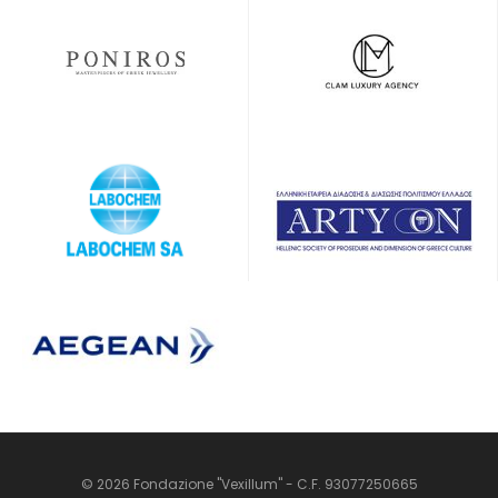
© 2026 Fondazione "Vexillum" - C.F. 93077250665