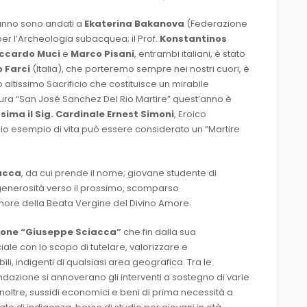
’anno sono andati a
Ekaterina Bakanova
(Federazione
 per l’Archeologia subacquea; il Prof.
Konstantinos
iccardo Muci
e
Marco Pisani
, entrambi italiani, è stato
o Farci
(Italia), che porteremo sempre nei nostri cuori, è
o altissimo Sacrificio che costituisce un mirabile
tura “San José Sanchez Del Rio Martire” quest’anno è
ima il Sig. Cardinale Ernest Simoni
, Eroico
rio esempio di vita può essere considerato un “Martire
acca
, da cui prende il nome; giovane studente di
e generosità verso il prossimo, scomparso
nore della Beata Vergine del Divino Amore.
one “Giuseppe Sciacca”
che fin dalla sua
iale con lo scopo di tutelare, valorizzare e
i, indigenti di qualsiasi area geografica. Tra le
ondazione si annoverano gli interventi a sostegno di varie
oltre, sussidi economici e beni di prima necessità a