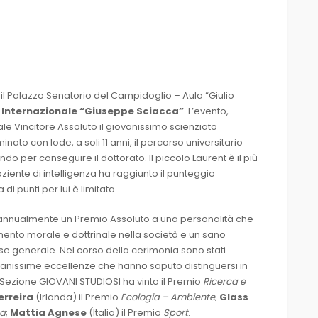
il Palazzo Senatorio del Campidoglio – Aula “Giulio
 Internazionale “Giuseppe Sciacca”
. L’evento,
ale Vincitore Assoluto il giovanissimo scienziato
nato con lode, a soli 11 anni, il percorso universitario
ando per conseguire il dottorato. Il piccolo Laurent è il più
ziente di intelligenza ha raggiunto il punteggio
i punti per lui è limitata.
e annualmente un Premio Assoluto a una personalità che
mento morale e dottrinale nella società e un sano
sse generale. Nel corso della cerimonia sono stati
ovanissime eccellenze che hanno saputo distinguersi in
la Sezione GIOVANI STUDIOSI ha vinto il Premio
Ricerca e
erreira
(Irlanda) il Premio
Ecologia – Ambiente
;
Glass
ca
;
Mattia Agnese
(Italia) il Premio
Sport
.