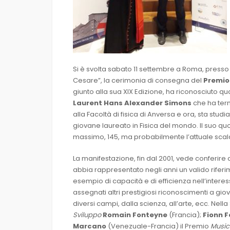
Si è svolta sabato 11 settembre a Roma, presso 
Cesare”, la cerimonia di consegna del
Premio
giunto alla sua XIX Edizione, ha riconosciuto qu
Laurent Hans Alexander Simons
che ha termi
alla Facoltà di fisica di Anversa e ora, sta studi
giovane laureato in Fisica del mondo. Il suo quo
massimo, 145, ma probabilmente l’attuale scala d
La manifestazione, fin dal 2001, vede conferir
abbia rappresentato negli anni un valido riferi
esempio di capacità e di efficienza nell’intere
assegnati altri prestigiosi riconoscimenti a gi
diversi campi, dalla scienza, all’arte, ecc. Nel
Sviluppo
Romain Fonteyne
(Francia);
Fionn F
Marcano
(Venezuale-Francia) il Premio
Musi