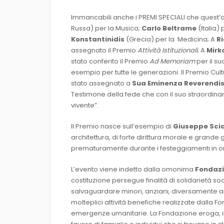
Immancabili anche i PREMI SPECIALI che quest
Russa) per la Musica;
Carlo Beltrame
(Italia)
Konstantinidis
(Grecia) per la Medicina; A
R
assegnato il Premio
Attività Istituzionali
; A
Mirk
stato conferito il Premio
Ad Memoriam
per il su
esempio per tutte le generazioni. Il Premio Cul
stato assegnato a
Sua Eminenza Reverendiss
Testimone della fede che con il suo straordina
vivente”.
Il Premio nasce sull’esempio di
Giuseppe Sci
architettura, di forte dirittura morale e grand
prematuramente durante i festeggiamenti in o
L’evento viene indetto dalla omonima
Fondazi
costituzione persegue finalità di solidarietà soc
salvaguardare minori, anziani, diversamente abil
molteplici attività benefiche realizzate dalla F
emergenze umanitarie. La Fondazione eroga, in