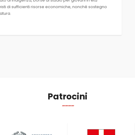
tato di indigenza, borse di studio per giovani in età
vvisti di sufficienti risorse economiche, nonché sostegno
natura.
Patrocini