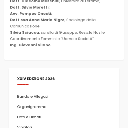
Dott. Giacomo Meschini
, Università di Teramo;
Dott. Silvio Moretti;
Avv. Pompeo Onesti;
Dott.ssa Anna Maria Nigro
, Sociologa della
Comunicazione;
Silvia Sciacca
, sorella di Giuseppe, Resp.le Naz.le
Coordinamento Femminile “Uomo e Società”;
Ing. Giovanni Silano
.
XXIV EDIZIONE 2026
Bando e Allegati
Organigramma
Foto e Filmati
Vincitori