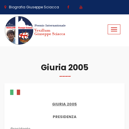
Biografia Giuseppe Sciacca
Toggle
navigat
Giuria 2005
GIURIA 2005
PRESIDENZA
Presidente