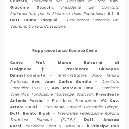
Santoro
,
Presidente Sez. Consiglio di Stato,
Sen.
Giacomo Stucchi,
Presidente del Comitato
Parlamentare per la Sicurezza della Repubblica,
S.E. il
Dott. Bruno Tarquini
–
Procuratore Generale On.
Suprema Corte di Cassazione.
Rappresentanze Società Civile
Conte Prof. Marco Balzarini di
Lusignano†
,
Presidente Giuseppe
Dimastrodonato
–
Amministratore Unico Tenuta
Partemio
,
Avv. Juan Carlos Gentile –
Comitato
Scientifico I.S.G.E.S.I
.
,
Avv. Marcello Lima
–
Comitato
Scientifico Fondazione “Giuseppe Sciacca”
,
Presidente
Antonio Persici –
Presidente Fondazione
IES
,
Cav.
Arturo Politi
– Presidente
Società Consortile Olimpo
,
Dott. Benito Ripoli
–
Presidente Federazione Italiana
Tradizioni Popolari (F.I.T.P.),
Dott. Andrea
Rossi
,
Presidente
Sport & Travel
,
S.E. il Principe Don