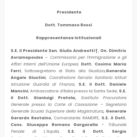
Presidente
Dott. Tommaso Rossi
Rappresentanze Istituzionali
S.E. il Presidente Sen. Giulio Andreotti†
,
On. Dimitris
Avramopoulos
–
Commissario per l’Immigrazione e gli
Affari Interni dell’Unione Europea
,
Dott. Cosimo Maria
Ferri
, Sottosegretario di Stato alla Giustizia,
Generale
Angelo Giustini
,
Coordinatore Servizio Sanitario Istituti
Istruzione Guardia di Finanza
,
S.E. il Dott. Daniele
Mancini
, Ambasciatore d’Italia presso la Santa Sede,
S.E.
il Dott. Gianluigi Pratola,
Sostituto Procuratore
Generale presso la Corte di Cassazione – Segretario
Generale Scuola Superiore della Magistratura
, Generale
Gerardo Restaino
, Comandante RAMDIFE,
S.E. il Dott.
Cons. Giuseppe Romano Gargarella
–
Tribunale
Penale di L’Aquila
,
S.E. il Dott. Sergio