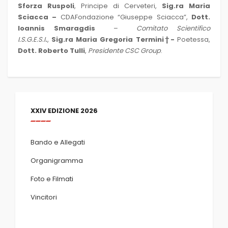
Sforza Ruspoli
, Principe di Cerveteri,
Sig.ra Maria
Sciacca –
CDAFondazione “Giuseppe Sciacca”,
Dott.
Ioannis Smaragdis
–
Comitato Scientifico
I.S.G.E.S.I
.
,
Sig.ra
Maria Gregoria Termini†-
Poetessa,
Dott. Roberto Tulli
,
Presidente CSC Group
.
XXIV EDIZIONE 2026
Bando e Allegati
Organigramma
Foto e Filmati
Vincitori