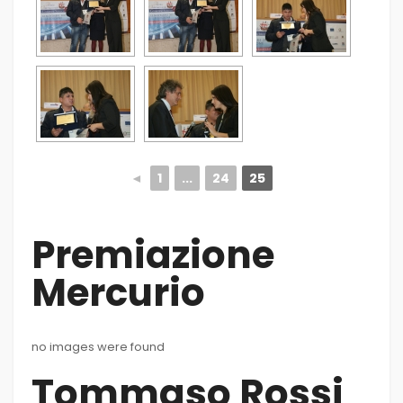
◄
1
...
24
25
Premiazione
Mercurio
no images were found
Tommaso Rossi