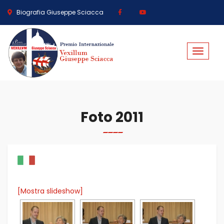
Biografia Giuseppe Sciacca
Toggle
navigat
Foto 2011
[Mostra slideshow]