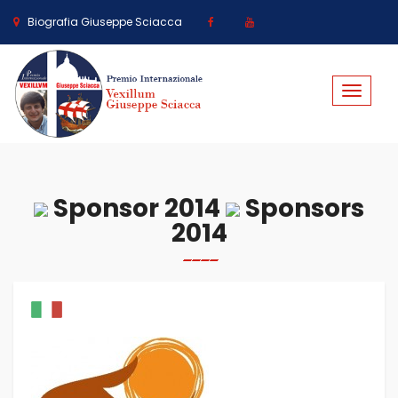
Biografia Giuseppe Sciacca
Toggle
navigat
Sponsor 2014
Sponsors
2014