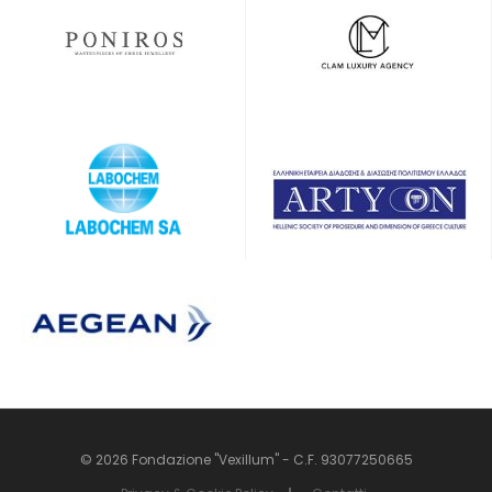
© 2026 Fondazione "Vexillum" - C.F. 93077250665