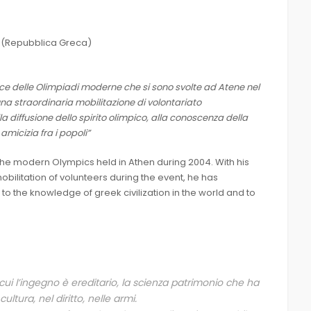
le (Repubblica Greca)
efice delle Olimpiadi moderne che si sono svolte ad Atene nel
na straordinaria mobilitazione di volontariato
la diffusione dello spirito olimpico, alla conoscenza della
 amicizia fra i popoli”
f the modern Olympics held in Athen during 2004. With his
bilitation of volunteers during the event, he has
t, to the knowledge of greek civilization in the world and to
n cui l’ingegno è ereditario, la scienza patrimonio che ha
cultura, nel diritto, nelle armi.