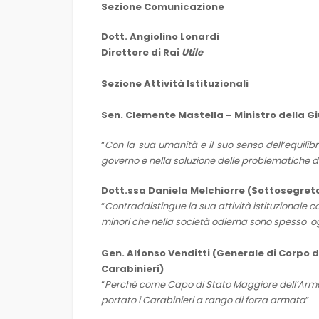
Sezione Comunicazione
Dott. Angiolino Lonardi
Direttore di Rai
Utile
Sezione Attività Istituzionali
Sen. Clemente Mastella – Ministro della Gi
“
Con la sua umanità e il suo senso dell’equilibrio
governo e nella soluzione delle problematiche de
Dott.ssa Daniela Melchiorre (Sottosegreta
“
Contraddistingue la sua attività istituzionale 
minori che nella società odierna sono spesso o
Gen. Alfonso Venditti (Generale di Corpo
Carabinieri)
“
Perché come Capo di Stato Maggiore dell’Arma 
portato i Carabinieri a rango di forza armata
”