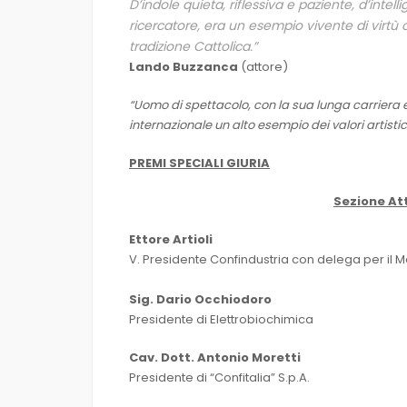
D’indole quieta, riflessiva e paziente, d’inte
ricercatore, era un esempio vivente di virtù 
tradizione Cattolica.”
Lando Buzzanca
(attore)
“Uomo di spettacolo, con la sua lunga carriera 
internazionale un alto esempio dei valori artistici
PREMI SPECIALI GIURIA
Sezione
At
Ettore Artioli
V. Presidente Confindustria con delega per il 
Sig. Dario Occhiodoro
Presidente di Elettrobiochimica
Cav. Dott. Antonio Moretti
Presidente di “Confitalia” S.p.A.