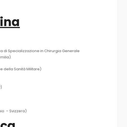
ina
ola di Specializzazione in Chirurgia Generale
milia).
e della Sanità Militare)
w
)
nio – Svizzera)
ica