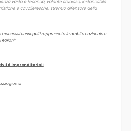
lligenza vasta e feconda, valente studioso, instancabile
cristiane e cavalleresche, strenuo difensore della
e i successi conseguiti rappresenta in ambito nazionale e
 italiani”
tività Imprenditoriali
Mezzogiorno