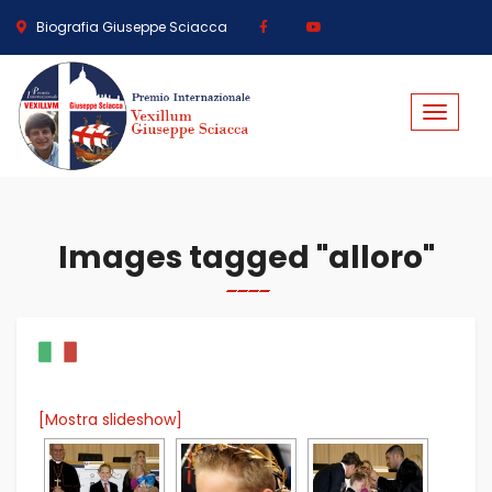
Biografia Giuseppe Sciacca
Toggle
navigat
Images tagged "alloro"
[Mostra slideshow]