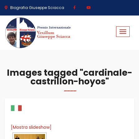
Biografia Giuseppe Sciacca
Toggle
navigat
Images tagged "cardinale-
castrillon-hoyos"
[Mostra slideshow]