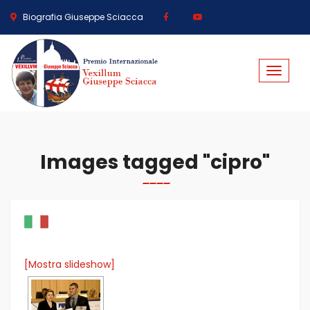
Biografia Giuseppe Sciacca
Toggle
navigat
Images tagged "cipro"
[Mostra slideshow]