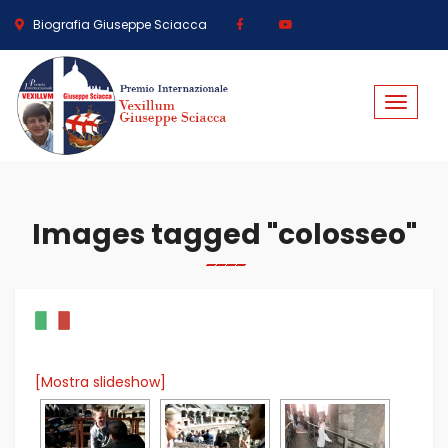
Biografia Giuseppe Sciacca
Toggle
navigat
Images tagged "colosseo"
[Mostra slideshow]