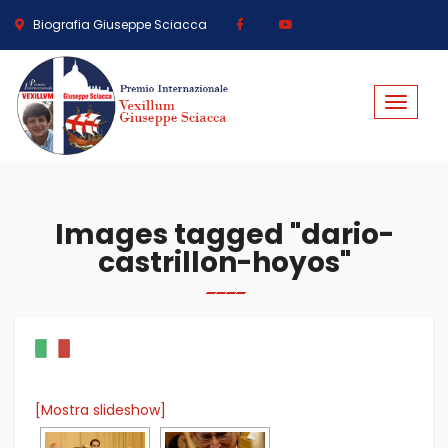
Biografia Giuseppe Sciacca
Toggle
navigat
Images tagged "dario-
castrillon-hoyos"
[Mostra slideshow]