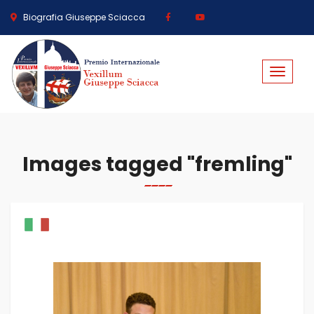
Biografia Giuseppe Sciacca
Toggle
navigat
Images tagged "fremling"