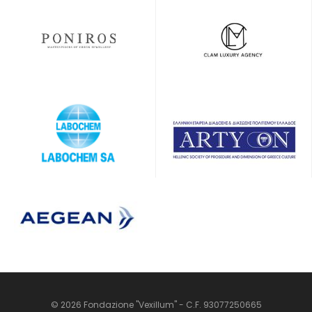
© 2026 Fondazione "Vexillum" - C.F. 93077250665