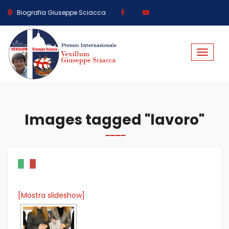
Biografia Giuseppe Sciacca
Toggle
navigat
Images tagged "lavoro"
[Mostra slideshow]