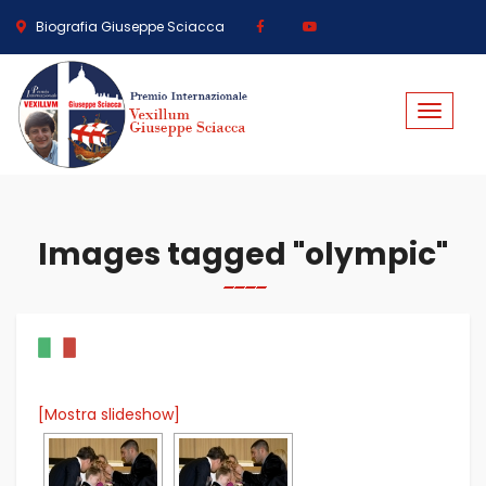
Biografia Giuseppe Sciacca
Toggle
navigat
Images tagged "olympic"
[Mostra slideshow]