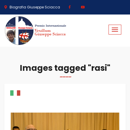
Biografia Giuseppe Sciacca
Toggle
navigat
Images tagged "rasi"