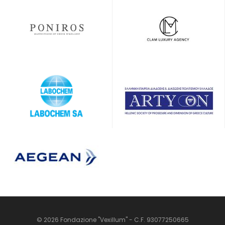
© 2026 Fondazione "Vexillum" - C.F. 93077250665