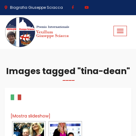
Biografia Giuseppe Sciacca
Toggle
navigat
Images tagged "tina-dean"
[Mostra slideshow]