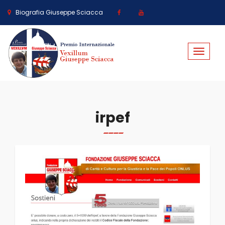
Biografia Giuseppe Sciacca
Toggle
navigat
irpef