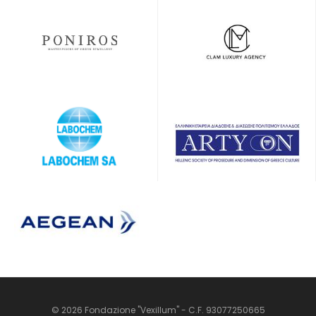
© 2026 Fondazione "Vexillum" - C.F. 93077250665